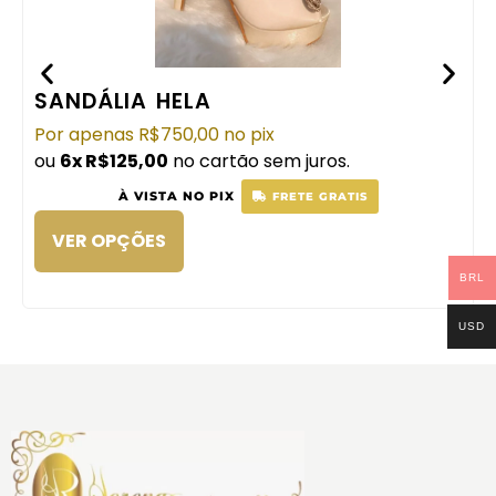
SANDÁLIA HELA
Por apenas
R$
750,00
no pix
ou
6x
R$
125,00
no cartão sem juros.
À VISTA NO PIX
FRETE GRATIS
VER OPÇÕES
BRL
USD