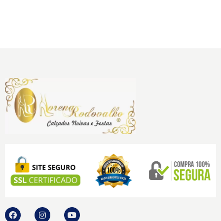
R$
1.200,00
no pix
ou
6x
R$
200,00
no
cartão sem juros.