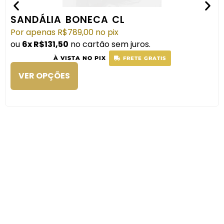
SANDÁLIA BONECA CL
Por apenas
R$
789,00
no pix
ou
6x
R$
131,50
no cartão sem juros.
À VISTA NO PIX
FRETE GRATIS
VER OPÇÕES
SANDÁLIA
COMPRAR
ANGELINA
PÉROLAS
Por apenas