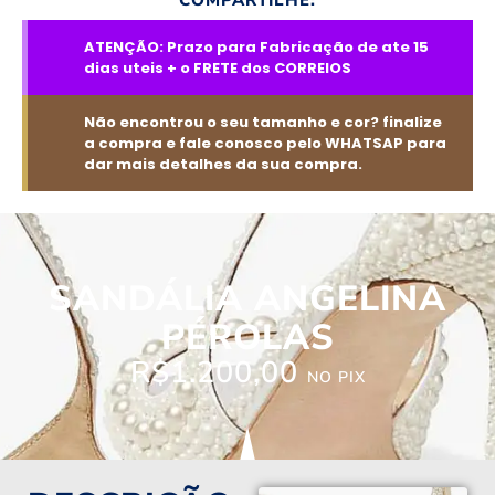
ATENÇÃO: Prazo para Fabricação de ate 15
dias uteis + o FRETE dos CORREIOS
Não encontrou o seu tamanho e cor? finalize
a compra e fale conosco pelo WHATSAP para
dar mais detalhes da sua compra.
SANDÁLIA ANGELINA
PÉROLAS
R$
1.200,00
NO PIX