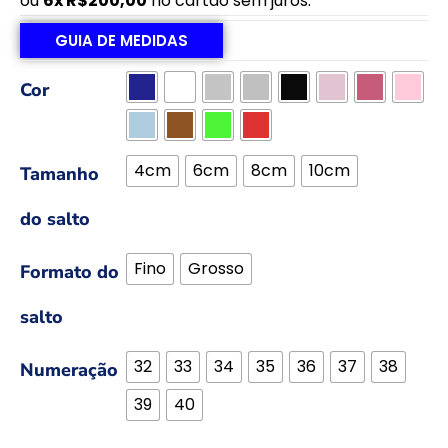
ou
6x
R$
200,00
no cartão sem juros.
GUIA DE MEDIDAS
Cor
4cm
6cm
8cm
10cm
Tamanho
do salto
Fino
Grosso
Formato do
salto
32
33
34
35
36
37
38
Numeração
39
40