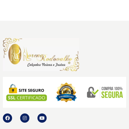
ou
6x
R$
146,67
no
cartão sem juros.