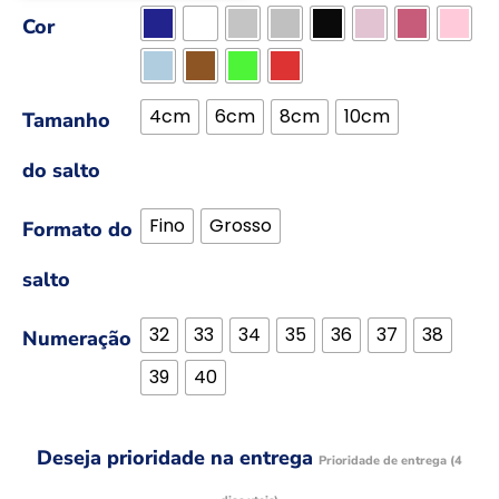
Cor
4cm
6cm
8cm
10cm
Tamanho
do salto
Fino
Grosso
Formato do
salto
32
33
34
35
36
37
38
Numeração
39
40
Deseja prioridade na entrega
Prioridade de entrega (4