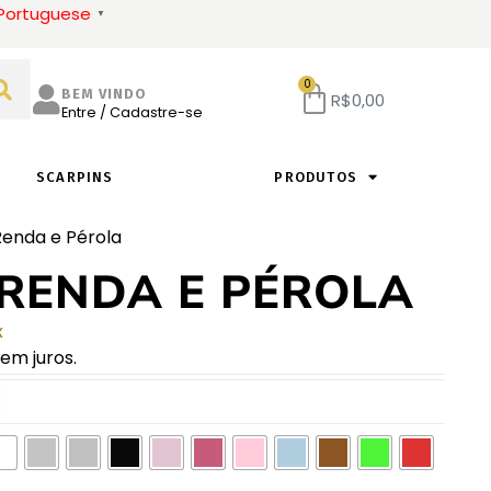
Portuguese
▼
As melhores ofertas
0
BEM VINDO
R$
0,00
Entre / Cadastre-se
SCARPINS
PRODUTOS
Renda e Pérola
 RENDA E PÉROLA
x
em juros.