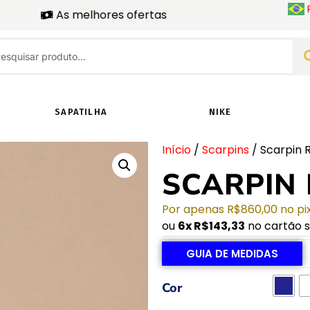
Com preços exclusivos
SAPATILHA
NIKE
Início
/
Scarpins
/ Scarpin 
SCARPIN
Por apenas
R$
860,00
no pi
ou
6x
R$
143,33
no cartão s
GUIA DE MEDIDAS
Cor