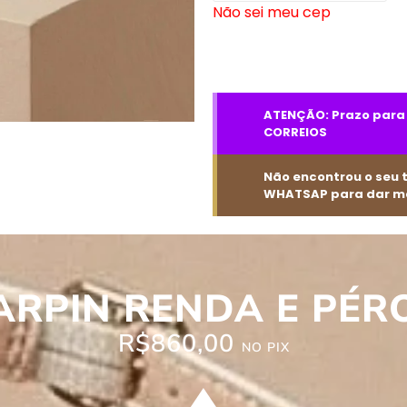
Não sei meu cep
ATENÇÃO: Prazo para F
CORREIOS
Não encontrou o seu 
WHATSAP para dar ma
ARPIN RENDA E PÉR
R$
860,00
NO PIX