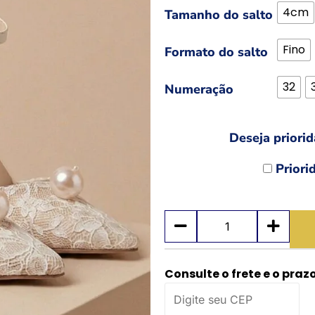
4cm
Tamanho do salto
Fino
Formato do salto
32
Numeração
Deseja priori
Priori
Consulte o frete e o praz