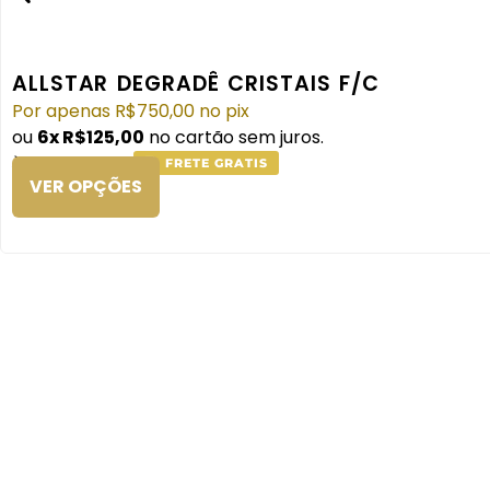
ALLSTAR DEGRADÊ CRISTAIS F/C
Por apenas
R$
750,00
no pix
ou
6x
R$
125,00
no cartão sem juros.
À VISTA NO PIX
FRETE GRATIS
VER OPÇÕES
SCARPIN RENDA E PÉRO
Por apenas
R$
860,00
no pix