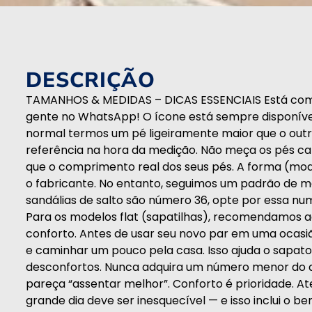
DESCRIÇÃO
TAMANHOS & MEDIDAS – DICAS ESSENCIAIS Está com 
gente no WhatsApp! O ícone está sempre disponível 
normal termos um pé ligeiramente maior que o outro
referência na hora da medição. Não meça os pés cal
que o comprimento real dos seus pés. A forma (mo
o fabricante. No entanto, seguimos um padrão de me
sandálias de salto são número 36, opte por essa n
Para os modelos flat (sapatilhas), recomendamos a
conforto. Antes de usar seu novo par em uma ocasi
e caminhar um pouco pela casa. Isso ajuda o sapato
desconfortos. Nunca adquira um número menor do 
pareça “assentar melhor”. Conforto é prioridade. A
grande dia deve ser inesquecível — e isso inclui o b