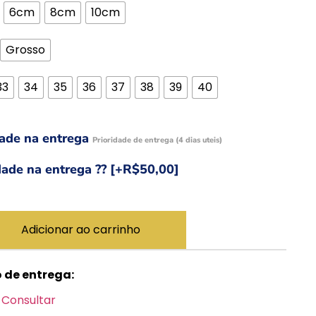
6cm
8cm
10cm
Grosso
33
34
35
36
37
38
39
40
dade na entrega
Prioridade de entrega (4 dias uteis)
dade na entrega ??
[+R$50,00]
Adicionar ao carrinho
o de entrega:
Consultar